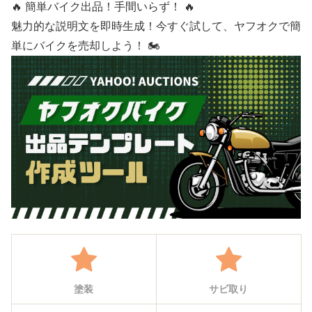
🔥 簡単バイク出品！手間いらず！ 🔥
魅力的な説明文を即時生成！今すぐ試して、ヤフオクで簡
単にバイクを売却しよう！ 🏍️
塗装
サビ取り