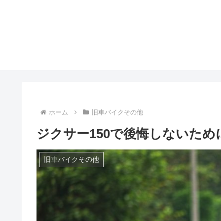
ホーム
旧車バイクその他
ジクサー150で後悔しないた
旧車バイクその他