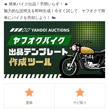
🔥 簡単バイク出品！手間いらず！ 🔥
魅力的な説明文を即時生成！今すぐ試して、ヤフオクで簡
単にバイクを売却しよう！ 🏍️
塗装
サビ取り