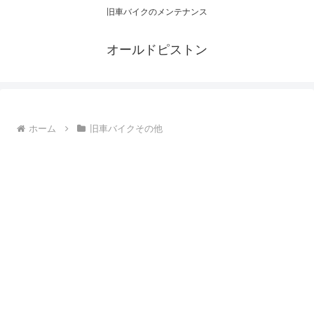
旧車バイクのメンテナンス
オールドピストン
ホーム
旧車バイクその他