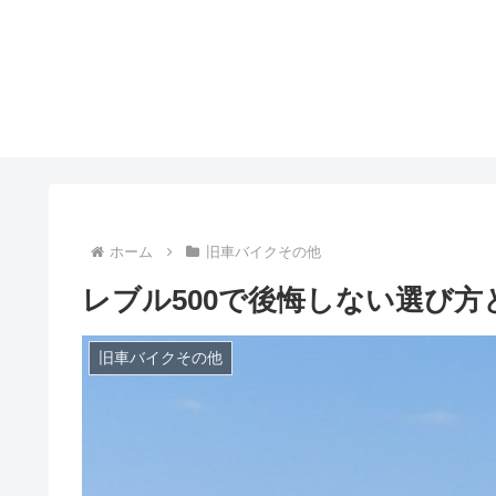
ホーム
旧車バイクその他
レブル500で後悔しない選び
旧車バイクその他